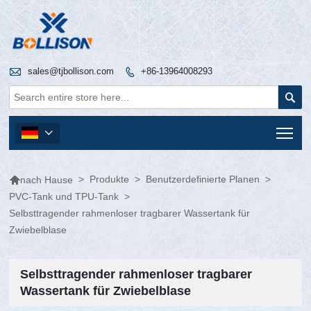

sales@tjbollison.com
+86-13964008293


Tog


>
Produkte
>
Benutzerdefinierte Planen
>
nach Hause
PVC-Tank und TPU-Tank
>
Selbsttragender rahmenloser tragbarer Wassertank für
Zwiebelblase
Selbsttragender rahmenloser tragbarer
Wassertank für Zwiebelblase