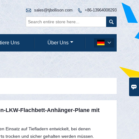

sales@tjbollison.com
+86-13964008293


tiere Uns
Über Uns


en-LKW-Flachbett-Anhänger-Plane mit
en Einsatz auf Tiefladern entwickelt, bei denen
s trocken und sicher gehalten werden müssen.