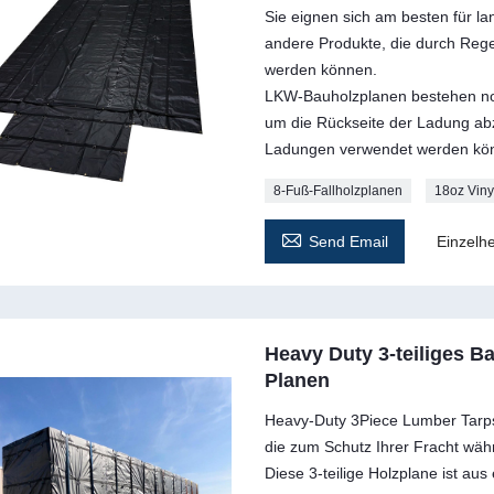
Sie eignen sich am besten für l
andere Produkte, die durch Reg
werden können.
LKW-Bauholzplanen bestehen no
um die Rückseite der Ladung abzu
Ladungen verwendet werden kö
8-Fuß-Fallholzplanen
18oz Viny

Send Email
Einzelhe
Heavy Duty 3-teiliges B
Planen
Heavy-Duty 3Piece Lumber Tarps 
die zum Schutz Ihrer Fracht wäh
Diese 3-teilige Holzplane ist au