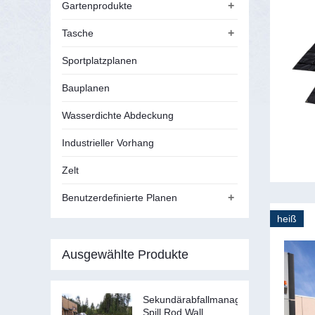
+
Gartenprodukte
+
Tasche
Sportplatzplanen
Bauplanen
Wasserdichte Abdeckung
Industrieller Vorhang
Zelt
+
Benutzerdefinierte Planen
heiß
Ausgewählte Produkte
Sekundärabfallmanagement
Spill Rod Wall