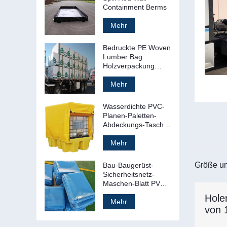
Containment Berms
Mehr
Bedruckte PE Woven
Lumber Bag
Holzverpackung
Tasche Cover
Mehr
Wasserdichte PVC-
Planen-Paletten-
Abdeckungs-Tasche
Kunststoff-Paletten-
Plane
Mehr
Größe un
Bau-Baugerüst-
Sicherheitsnetz-
Maschen-Blatt PVCs
feuerfestes Plastik
Hole
Mehr
von 