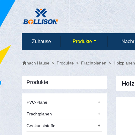
Zuhause
Produkte
Nachr

>
Produkte
>
Frachtplanen
>
Holzplanen
nach Hause
Produkte
Holz
+
PVC-Plane
+
Frachtplanen
+
Geokunststoffe