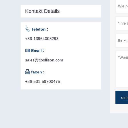
Kontakt Details

Telefon :
+86-13964008293

Email :
sales@tjbollison.com

faxen :
+86-531-59700475
ein