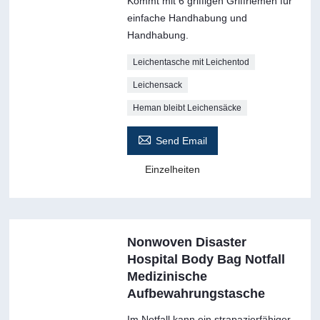
Kommt mit 6 griffigen Griffriemen für
einfache Handhabung und
Handhabung.
Leichentasche mit Leichentod
Leichensack
Heman bleibt Leichensäcke

Send Email
Einzelheiten
Nonwoven Disaster
Hospital Body Bag Notfall
Medizinische
Aufbewahrungstasche
Im Notfall kann ein strapazierfähiger