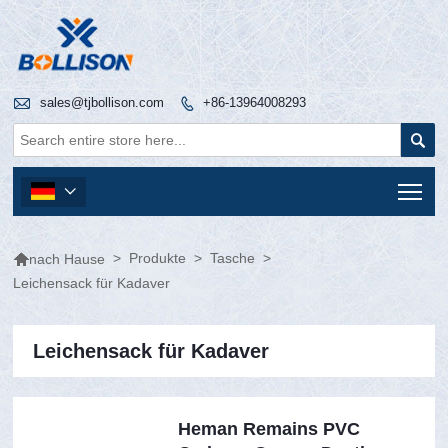

sales@tjbollison.com
+86-13964008293


Tog


>
Produkte
>
Tasche
>
nach Hause
Leichensack für Kadaver
Leichensack für Kadaver
Heman Remains PVC