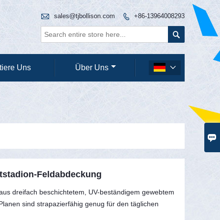

sales@tjbollison.com
+86-13964008293


tiere Uns
Über Uns


rtstadion-Feldabdeckung
ht aus dreifach beschichtetem, UV-beständigem gewebtem
Planen sind strapazierfähig genug für den täglichen