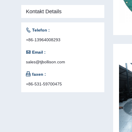
Kontakt Details

Telefon :
+86-13964008293

Email :
sales@tjbollison.com

faxen :
+86-531-59700475