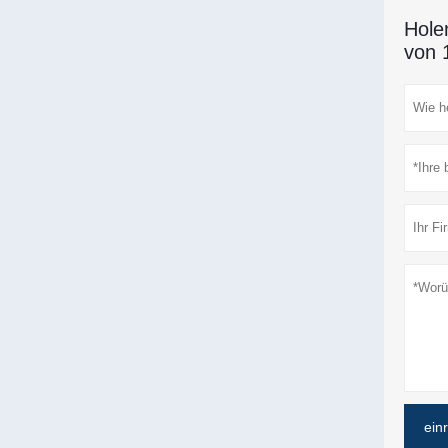
Hole
von 
ein