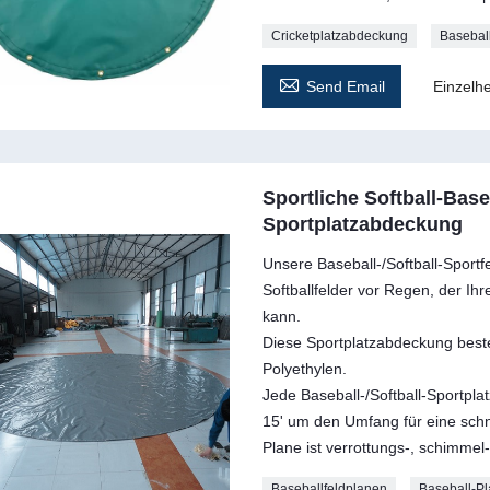
Cricketplatzabdeckung
Baseball

Send Email
Einzelhe
Sportliche Softball-Bas
Sportplatzabdeckung
Unsere Baseball-/Softball-Sportf
Softballfelder vor Regen, der Ih
kann.
Diese Sportplatzabdeckung beste
Polyethylen.
Jede Baseball-/Softball-Sportpla
15' um den Umfang für eine schne
Plane ist verrottungs-, schimmel
Baseballfeldplanen
Baseball-P