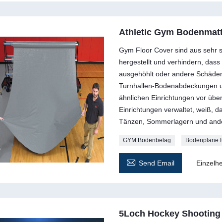
Athletic Gym Bodenmatt
Gym Floor Cover sind aus sehr s
hergestellt und verhindern, das
ausgehöhlt oder andere Schäden 
Turnhallen-Bodenabdeckungen u
ähnlichen Einrichtungen vor übe
Einrichtungen verwaltet, weiß, d
Tänzen, Sommerlagern und ande
GYM Bodenbelag
Bodenplane f

Send Email
Einzelhe
5Loch Hockey Shooting 