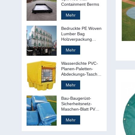
Containment Berms
Mehr
Bedruckte PE Woven
Lumber Bag
Holzverpackung
Tasche Cover
Mehr
Wasserdichte PVC-
Planen-Paletten-
Abdeckungs-Tasche
Kunststoff-Paletten-
Plane
Mehr
Bau-Baugerüst-
Sicherheitsnetz-
Maschen-Blatt PVCs
feuerfestes Plastik
Mehr