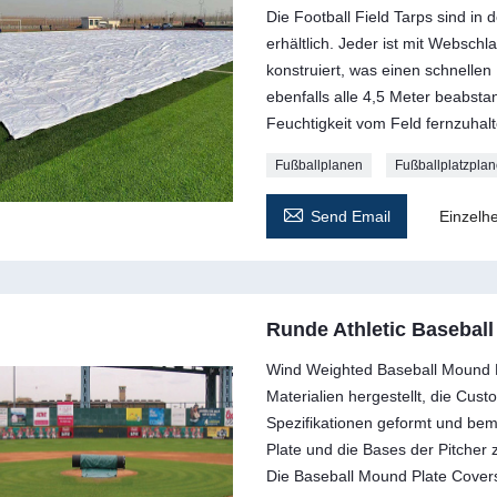
Die Football Field Tarps sind in
erhältlich. Jeder ist mit Websc
konstruiert, was einen schnellen
ebenfalls alle 4,5 Meter beabsta
Feuchtigkeit vom Feld fernzuhalt
Fußballplanen
Fußballplatzpla

Send Email
Einzelhe
Runde Athletic Basebal
Wind Weighted Baseball Mound 
Materialien hergestellt, die C
Spezifikationen geformt und be
Plate und die Bases der Pitcher 
Die Baseball Mound Plate Covers 