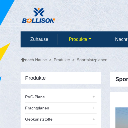
Zuhause
Produkte
Nachr

>
Produkte
>
Sportplatzplanen
nach Hause
Produkte
Spor
+
PVC-Plane
+
Frachtplanen
+
Geokunststoffe