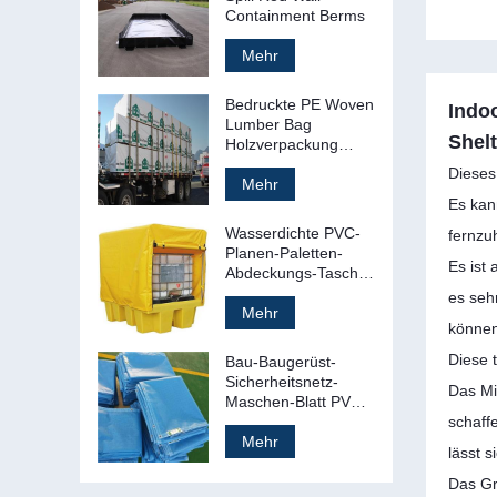
Containment Berms
Mehr
Bedruckte PE Woven
Indo
Lumber Bag
Shel
Holzverpackung
Tasche Cover
Dieses
Mehr
Es kan
Wasserdichte PVC-
fernzu
Planen-Paletten-
Es ist
Abdeckungs-Tasche
Kunststoff-Paletten-
es seh
Plane
Mehr
können
Diese 
Bau-Baugerüst-
Sicherheitsnetz-
Das Mi
Maschen-Blatt PVCs
feuerfestes Plastik
schaff
Mehr
lässt 
Das Gr