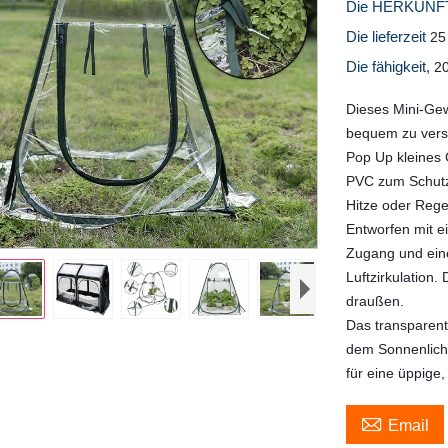
Die HERKUNFT
Die lieferzeit
25
Die fähigkeit,
2
Dieses Mini-Gew
bequem zu verst
Pop Up kleines
PVC zum Schutz 
Hitze oder Rege
Entworfen mit e
Zugang und eine
Luftzirkulation
draußen.
Das transparen
dem Sonnenlich
für eine üppige

Email