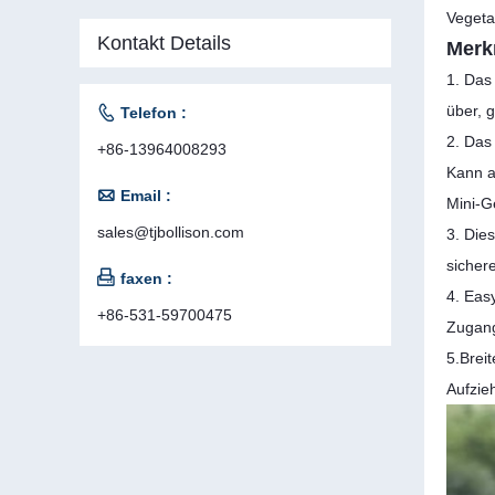
Vegeta
Kontakt Details
Merk
1. Das
über, 

Telefon :
2. Das
+86-13964008293
Kann a

Email :
Mini-
sales@tjbollison.com
3. Die
sicher

faxen :
4. Eas
+86-531-59700475
Zugan
5.Brei
Aufzie