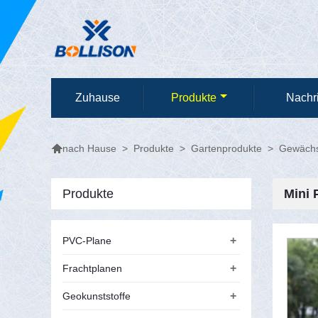
Zuhause
Produkte
Nachr

>
Produkte
>
Gartenprodukte
>
Gewäch
nach Hause
Produkte
Mini 
+
PVC-Plane
+
Frachtplanen
+
Geokunststoffe