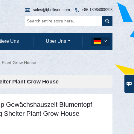

sales@tjbollison.com
+86-13964008293


tiere Uns
Über Uns

r Plant Grow House
lter Plant Grow House

up Gewächshauszelt Blumentopf
 Shelter Plant Grow House