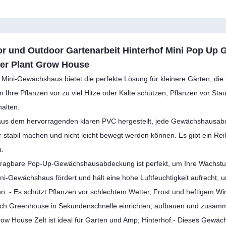
or und Outdoor Gartenarbeit Hinterhof Mini Pop U
ter Plant Grow House
 Mini-Gewächshaus bietet die perfekte Lösung für kleinere Gärten, 
n Ihre Pflanzen vor zu viel Hitze oder Kälte schützen, Pflanzen vor St
halten.
 aus dem hervorragenden klaren PVC hergestellt, jede Gewächshausabd
r stabil machen und nicht leicht bewegt werden können. Es gibt ein Re
.
tragbare Pop-Up-Gewächshausabdeckung ist perfekt, um Ihre Wachstum
ni-Gewächshaus fördert und hält eine hohe Luftfeuchtigkeit aufrech
en. - Es schützt Pflanzen vor schlechtem Wetter, Frost und heftigem 
sich Greenhouse in Sekundenschnelle einrichten, aufbauen und zusam
ow House Zelt ist ideal für Garten und Amp; Hinterhof.- Dieses Gewäch