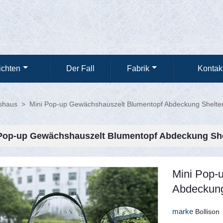
ichten
Der Fall
Fabrik
Kontak
shaus
>
Mini Pop-up Gewächshauszelt Blumentopf Abdeckung Shelte
Pop-up Gewächshauszelt Blumentopf Abdeckung She
Mini Pop-
Abdeckung
marke
Bollison