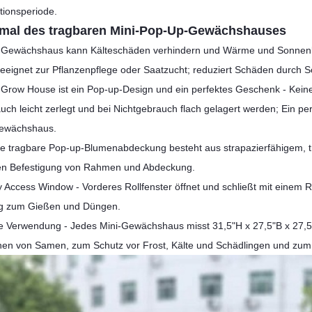
tionsperiode.
mal des tragbaren Mini-Pop-Up-Gewächshauses
 Gewächshaus kann Kälteschäden verhindern und Wärme und Sonnenlic
geeignet zur Pflanzenpflege oder Saatzucht; reduziert Schäden durch S
 Grow House ist ein Pop-up-Design und ein perfektes Geschenk - Keine 
uch leicht zerlegt und bei Nichtgebrauch flach gelagert werden; Ein per
Gewächshaus.
se tragbare Pop-up-Blumenabdeckung besteht aus strapazierfähigem, 
en Befestigung von Rahmen und Abdeckung.
y Access Window - Vorderes Rollfenster öffnet und schließt mit einem R
g zum Gießen und Düngen.
te Verwendung - Jedes Mini-Gewächshaus misst 31,5"H x 27,5"B x 27,5"
hen von Samen, zum Schutz vor Frost, Kälte und Schädlingen und zum A